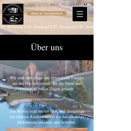
Preise & Verfügbarkeit
3D - Rundgang
Über uns
Wir sind eine junge und dynamische Familie
aus der Ost-Steiermark, die die Natur und
Freiheit in vollen Zügen genießt.
****************​
Das Reisen liegt uns im Blut, und zusammen
mit unseren Kindern haben wir bereits einige
Mobilheime erkundet und bewohnt.