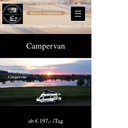
Preise & Verfügbarkeit
3D - Rundgang
Campervan
Roadtrips im
Campervan
ab € 197,- /Tag