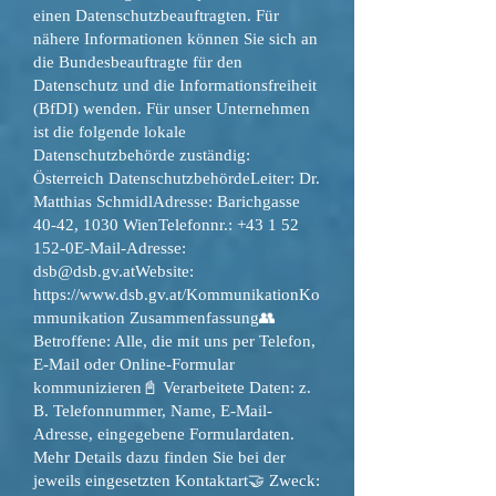
einen Datenschutzbeauftragten. Für
nähere Informationen können Sie sich an
die Bundesbeauftragte für den
Datenschutz und die Informationsfreiheit
(BfDI) wenden. Für unser Unternehmen
ist die folgende lokale
Datenschutzbehörde zuständig:
Österreich DatenschutzbehördeLeiter: Dr.
Matthias SchmidlAdresse: Barichgasse
40-42, 1030 WienTelefonnr.:
+43 1 52
152
-0E-Mail-Adresse:
dsb@dsb.gv.atWebsite
:
https://www.dsb.gv.at/KommunikationKo
mmunikation
Zusammenfassung👥
Betroffene: Alle, die mit uns per Telefon,
E-Mail oder Online-Formular
kommunizieren📓 Verarbeitete Daten: z.
B. Telefonnummer, Name, E-Mail-
Adresse, eingegebene Formulardaten.
Mehr Details dazu finden Sie bei der
jeweils eingesetzten Kontaktart🤝 Zweck: