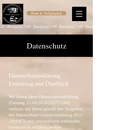
Preise & Verfügbarkeit
3D - Rundgang
Datenschutz
Datenschutzerklärung
Einleitung und Überblick
Wir haben diese Datenschutzerklärung
(Fassung
22.04.2024-112771160)
verfasst, um Ihnen gemäß den Vorgaben
der Datenschutz-Grundverordnung (EU)
2016/679 und anwendbaren nationalen
Gesetzen zu erklären, welche