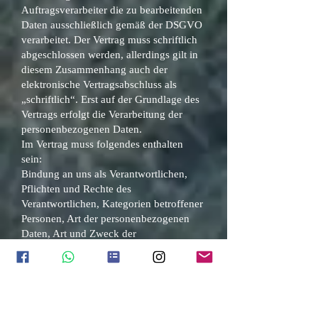
Auftragsverarbeiter die zu bearbeitenden
Daten ausschließlich gemäß der DSGVO
verarbeitet. Der Vertrag muss schriftlich
abgeschlossen werden, allerdings gilt in
diesem Zusammenhang auch der
elektronische Vertragsabschluss als
„schriftlich“. Erst auf der Grundlage des
Vertrags erfolgt die Verarbeitung der
personenbezogenen Daten.
Im Vertrag muss folgendes enthalten
sein:
Bindung an uns als Verantwortlichen,
Pflichten und Rechte des
Verantwortlichen, Kategorien betroffener
Personen, Art der personenbezogenen
Daten, Art und Zweck der
Datenverarbeitung, Gegenstand und
Dauer der Datenverarbeitung,
Durchführungsort der Datenverarbeitung.
Weiters enthält der Vertrag alle Pflichten
des Auftragsverarbeiters. Die wichtigsten